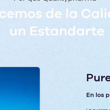
cemos de la Cal
un Estandarte
Pur
En los 