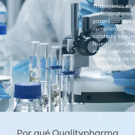
Trabajamos en e
los laboratorio
garantizar que 
cumplan con los
calidad y seguri
Nuestro comprom
innovación nos p
confiable y de c
laboratorio far
Por qué Qualitypharma