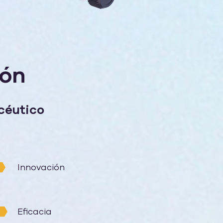
ión
céutico
Innovación
Eficacia