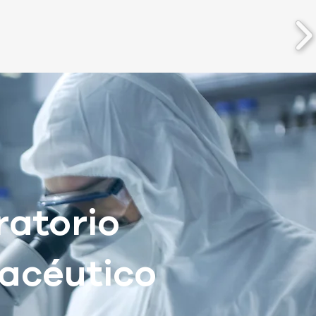
ratorio
acéutico