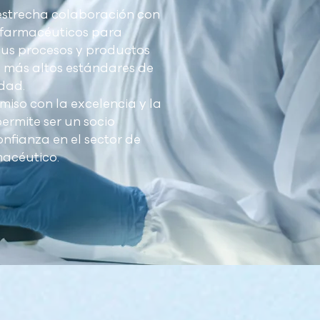
strecha colaboración con
s farmacéuticos para
sus procesos y productos
 más altos estándares de
dad.
iso con la excelencia y la
ermite ser un socio
onfianza en el sector de
macéutico.