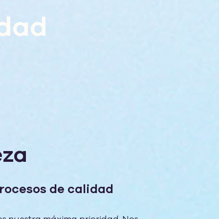
idad
eza
procesos de calidad