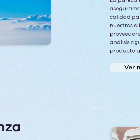
La pureza 
aseguramos
calidad par
nuestros cl
proveedore
análisis ri
producto an
Ver 
nza