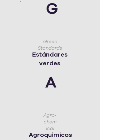
G
Green
Standards
Estándares
verdes
A
Agro-
chem
ical
Agroquimicos