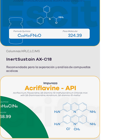
Columnas HPLC,LC/MS
InertSustain AX-C18
Recomendada para la separación y análisis de compuestos
acidicos