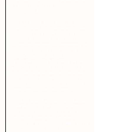
nuestra presencia a nivel
internacional.
Durante todos estos años, hemos
mantenido un firme compromiso con
la calidad y la excelencia en el
servicio, lo que nos ha permitido
establecer relaciones duraderas y de
confianza con nuestros clientes.
Además, hemos trabajado
arduamente en la búsqueda de las
últimas tendencias en tecnología y
metodologías de laboratorio, lo que
nos ha permitido ofrecer soluciones
innovadoras y personalizadas para
cada uno de nuestros clientes.
Con una amplia gama de productos
y servicios, nos hemos consolidado
como un proveedor integral en el
sector de laboratorio, brindando
soluciones en diferentes áreas, como
la farmacéutica, alimentaria,