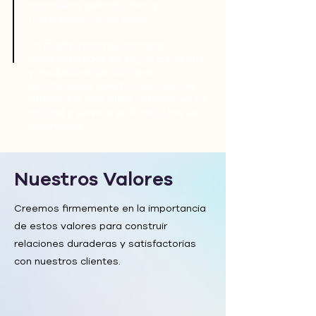
cosmética, petroquímica y
universitaria, entre otras.
En Qualitypharma, estamos
comprometidos en seguir creciendo
y evolucionando, siempre
manteniendo nuestra promesa de
ofrecer los más altos estándares de
calidad y servicio en la industria de
laboratorio.
Nuestros Valores
Creemos firmemente en la importancia
de estos valores para construir
relaciones duraderas y satisfactorias
con nuestros clientes.