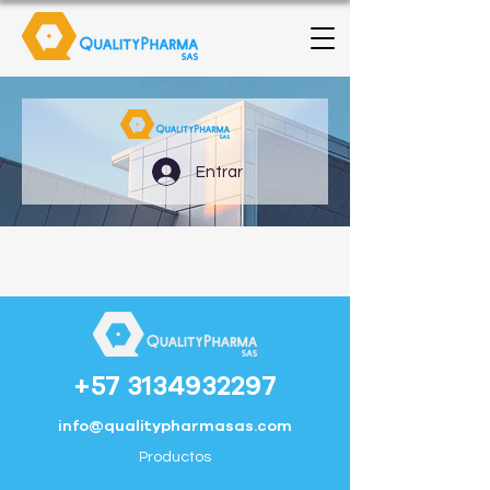
Entrar
+57 3134932297
info@qualitypharmasas.com
Productos