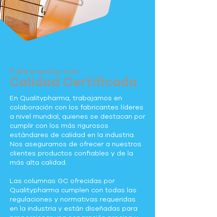
Fabricación con
Calidad Certificada
En Qualitypharma, trabajamos en
colaboración con los fabricantes líderes
a nivel mundial, quienes se destacan por
cumplir con los más rigurosos
estándares de calidad en la industria.
Nos aseguramos de ofrecer a nuestros
clientes productos confiables y de la
más alta calidad.
Las columnas GC ofrecidas por
Qualitypharma cumplen con todas las
regulaciones y normativas requeridas
en la industria y están diseñadas para