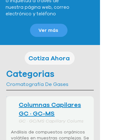
o inquietud a través de
nuestra página web, correo
electrónico y teléfono
Ver más
Cotiza Ahora
Categorias
Cromatografía De Gases
Columnas Capilares
GC
· GC-MS
GC · GC/MS Capillary Colums
Análisis de compuestos orgánicos
volátiles en muestras complejas. Se