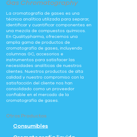
Gas Chromatography
La cromatografía de gases es una
técnica analítica utilizada para separar,
identificar y cuantificar componentes en
una mezcla de compuestos químicos.
En Qualitypharma, ofrecemos una
amplia gama de productos de
cromatografía de gases, incluyendo
columnas GC, accesorios e
instrumentos para satisfacer las
necesidades analíticas de nuestros
clientes. Nuestros productos de alta
calidad y nuestro compromiso con la
satisfacción del cliente nos han
consolidado como un proveedor
confiable en el mercado de la
cromatografía de gases.
Otros Productos
Consumibles